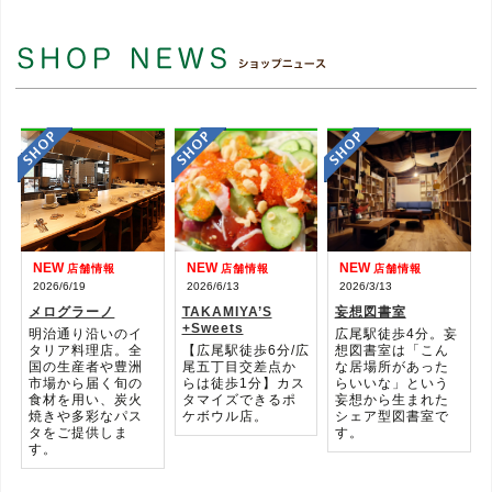
NEW
NEW
NEW
店舗情報
店舗情報
店舗情報
2026/6/19
2026/6/13
2026/3/13
メログラーノ
TAKAMIYA’S
妄想図書室
+Sweets
明治通り沿いのイ
広尾駅徒歩4分。妄
タリア料理店。全
【広尾駅徒歩6分/広
想図書室は「こん
国の生産者や豊洲
尾五丁目交差点か
な居場所があった
市場から届く旬の
らは徒歩1分】カス
らいいな」という
食材を用い、炭火
タマイズできるポ
妄想から生まれた
焼きや多彩なパス
ケボウル店。
シェア型図書室で
タをご提供しま
す。
す。