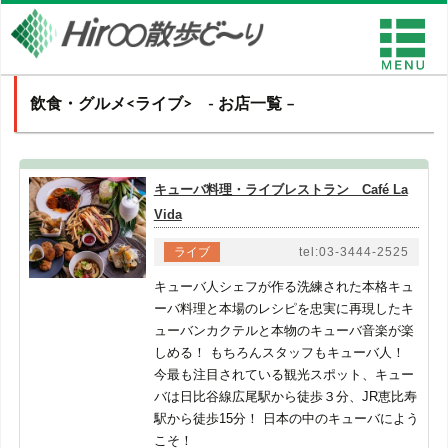
飲食・グルメ<ライブ> - お店一覧 –
キューバ料理・ライブレストラン Café La
Vida
ライブ
tel:03-3444-2525
キューバ人シェフが作る洗練された本格キュ
ーバ料理と本場のレシピを忠実に再現したキ
ューバンカクテルと本物のキューバ音楽が楽
しめる！ もちろんスタッフもキューバ人！
今最も注目されている観光スポット、キュー
バは日比谷線広尾駅から徒歩３分、JR恵比寿
駅から徒歩15分！ 日本の中のキューバによう
こそ！