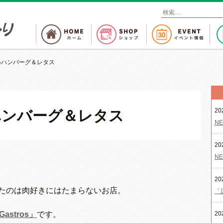
検
索
:
いハンバーグ＆レタス
20
ハンバーグ＆レタス
NE
20
NE
20
たのは肉好きにはたまらないお店。
「
 Gastros」
です。
20