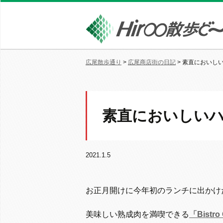
広尾散歩通り
>
広尾商店街の日記
>
素直においし
素直においしい
2021.1.5
お正月開けに今年初のランチに出かけ
美味しい熟成肉を満喫できる
「Bistro