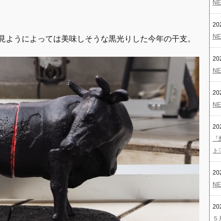
NE
20
NE
見ようによっては美味しそうな黒光りした今年の干支。
20
NE
20
NE
20
『
ト
20
NE
20
５