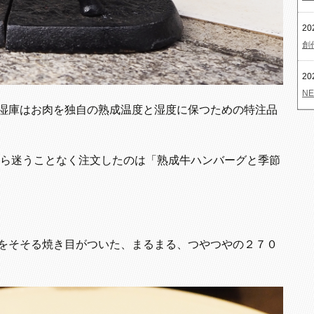
20
創
20
NE
湿庫はお肉を独自の熟成温度と湿度に保つための特注品
ENUから迷うことなく注文したのは「熟成牛ハンバーグと季節
をそそる焼き目がついた、まるまる、つやつやの２７０