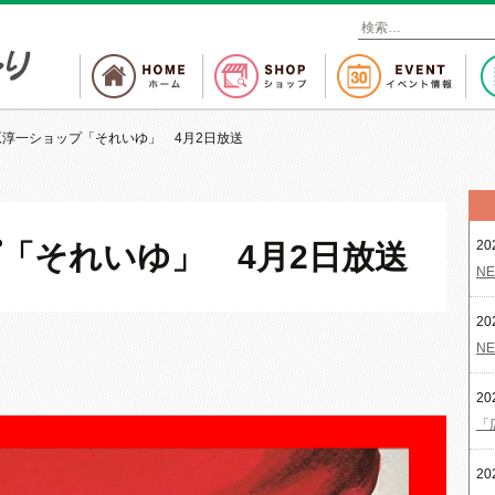
検
索
:
原淳一ショップ「それいゆ」 4月2日放送
20
「それいゆ」 4月2日放送
NE
20
NE
20
「
20