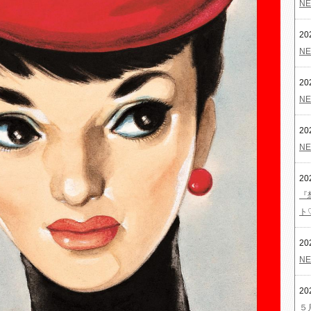
NE
20
NE
20
NE
20
NE
20
『
ト
20
NE
20
５