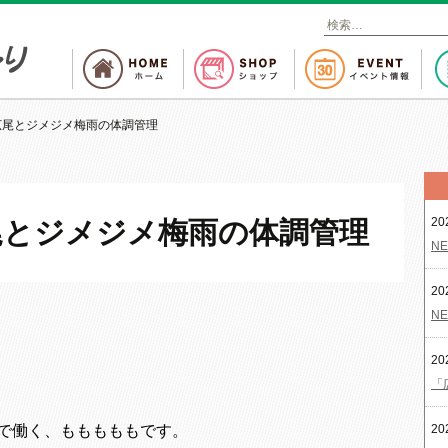
検
索
:
広尾とジメジメ梅雨の体調管理
20
尾とジメジメ梅雨の体調管理
NE
20
NE
20
「
で働く、もももももです。
20