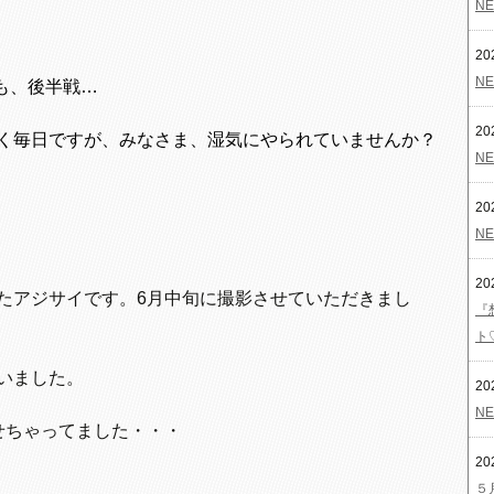
NE
20
NE
も、後半戦…
20
く毎日ですが、みなさま、湿気にやられていませんか？
NE
20
NE
20
たアジサイです。6月中旬に撮影させていただきまし
『
ト
いました。
20
NE
せちゃってました・・・
20
５