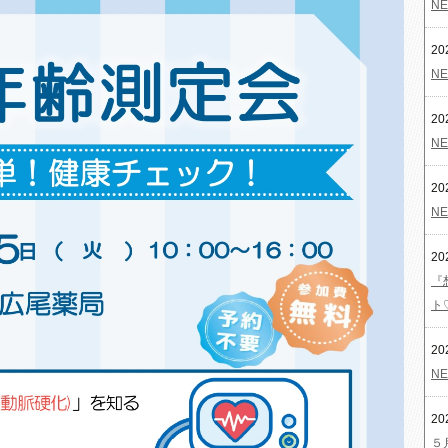
NE
20
NE
20
NE
20
NE
20
『
ト
20
NE
20
５