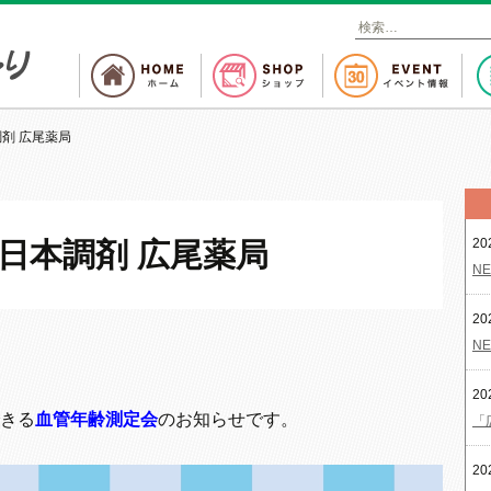
検
索
:
剤 広尾薬局
20
日本調剤 広尾薬局
NE
20
NE
20
きる
血管年齢測定会
のお知らせです。
「
20