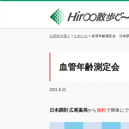
広尾散歩通り
>
お知らせ
>
血管年齢測定会 日本調
血管年齢測定会 
2021.9.21
日本調剤 広尾薬局
から
無料
で簡単にで