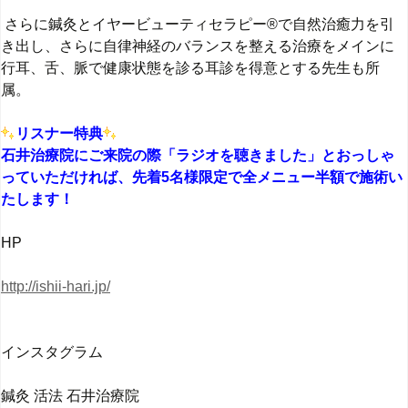
さらに鍼灸とイヤービューティセラピー
®︎
で自然治癒力を引
き出し、
さらに自律神経のバランスを整える治療をメインに
行耳、舌、脈で健康状態を診る耳診を得意とする先生も所
属。
リスナー特典
石井治療院にご来院の際「ラジオを聴きました」とおっしゃ
っていただければ、先着
5
名様限定で全メニュー半額で施術い
たします！
HP
http://ishii-hari.jp/
インスタグラム
鍼灸
活法
石井治療院