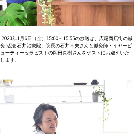
2023
年
1
月
6
日（金）
15:00
～
15:55
の放送は、
広尾商店街の鍼
灸
活法
石井治療院、院長の石井幸夫さんと
鍼灸師・イヤービ
ューティーセラピストの岡田真樹さん
をゲストにお迎えいた
します。