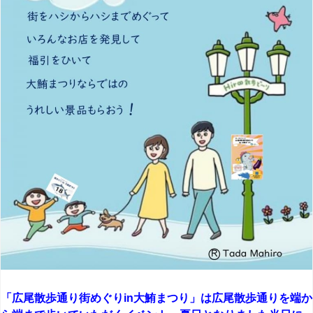
「広尾散歩通り街めぐりin大鮪まつり」は広尾散歩通りを端か