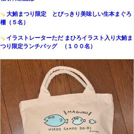
大鮪まつり限定 とびっきり美味しい生本まぐろ
柵（５名）
イラストレーターただ まひろイラスト入り大鮪ま
つり限定ランチバッグ （１００名）