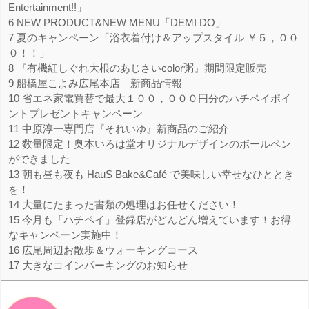
Entertainment!!」
6
NEW PRODUCT&NEW MENU「DEMI DO」
7
夏のキャンペーン「浴衣着付け＆アップスタイル ￥５，００
０！！」
8
『有機紅しぐれ大根のあじさいcolor粥』期間限定販売
9
船橋屋こよみ広尾本店 新商品情報
10
省エネ家電買替で最大１００，０００円分のハチペイポイ
ントプレゼントキャンペーン
11
中原淳一専門店『それいゆ』新商品のご紹介
12
数量限定！奥本いろは堂オリジナルデザインのボールペン
ができました
13
朝も昼も夜も HauS Bake&Café で美味しい幸せなひととき
を！
14
大量にたまった書類の処理はお任せください！
15
今月も「ハチペイ」登録店がどんどん増えています！お得
なキャンペーン実施中！
16
広尾周辺お散歩＆ウォーキングコース
17
大きなコインパーキングのお知らせ