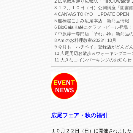
2
広尾散歩通り広報誌「HIROOwalk
3
１２月１０日（日）公開講座「図書
4
CANVAS TOKYO UPDATE OPEN
5
船橋屋こよみ広尾本店 新商品情報
6
BioGaia Kaféにクラフトビール登場！
7
中原淳一専門店『それいゆ』新商品
8
Amiのお料理教室/2023年10月
9
今月も「ハチペイ」登録店がどんどん
10
広尾周辺お散歩＆ウォーキングコー
11
大きなコインパーキングのお知らせ
広尾フェア・秋の福引
１０月２２日（日）に開催されました