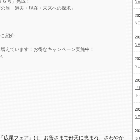
第２６号」完成！
NE
館の旅 過去・現在・未来への探求」
20
NE
のご紹介
20
NE
増えています！お得なキャンペーン実施中！
ス
20
NE
20
『
ト
20
NE
20
「広尾フェア」は、お蔭さまで好天に恵まれ、さわやか
５