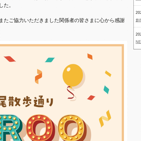
した。
20
またご協力いただきました関係者の皆さまに心から感謝
創
20
NE