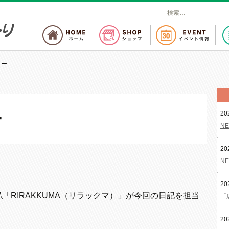
検
索
:
リー
20
ー
NE
20
NE
20
「RIRAKKUMA（リラックマ）」が今回の日記を担当
「
20