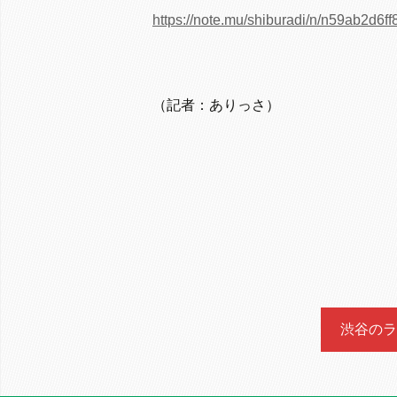
https://note.mu/shiburadi/n/n59ab2d6ff
（記者：ありっさ）
渋谷のラ