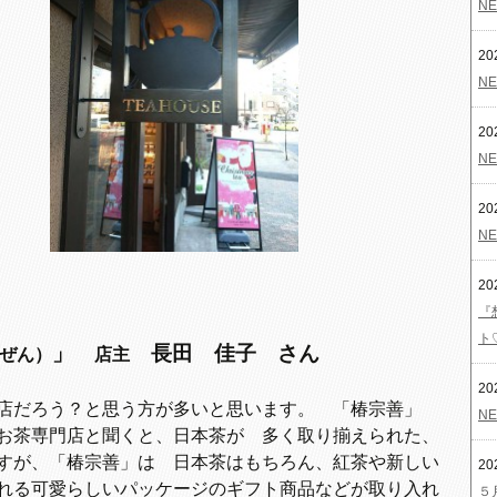
NE
20
NE
20
NE
20
NE
20
『
ト
」
長田 佳子 さん
うぜん）
店主
20
お店だろう？と思う方が多いと思います。
「椿宗善」
NE
お茶専門店と聞くと、日本茶が 多く取り揃えられた、
すが、「椿宗善」は 日本茶はもちろん、紅茶や新しい
20
れる可愛らしいパッケージのギフト商品などが取り入れ
５