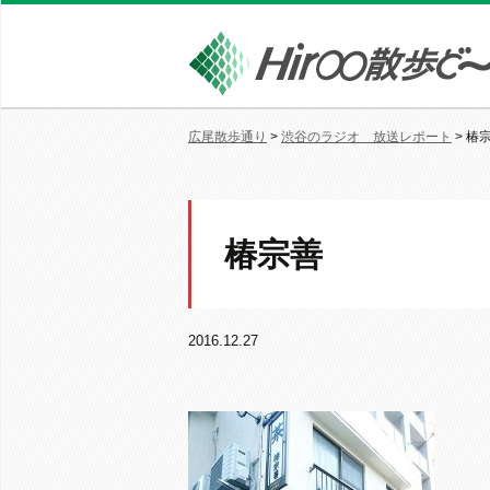
広尾散歩通り
>
渋谷のラジオ 放送レポート
>
椿
椿宗善
2016.12.27