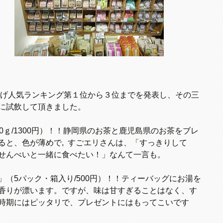
げ人気ランキング第１位から３位までを発表し、その三
に試飲して頂きました。
0ｇ/1300円）！！静岡県のお茶と鹿児島県のお茶をブレ
ると、色が薄めで,
すごエリさんは、「すっきりして
せんべいと一緒に食べたい！」なんて一言も。
（5パック・箱入り/500円）！！ティーバッグにお湯を
香りが漂います。ですが、味は甘すぎることはなく、す
時期にはピッタリで、プレゼントにはもってこいです