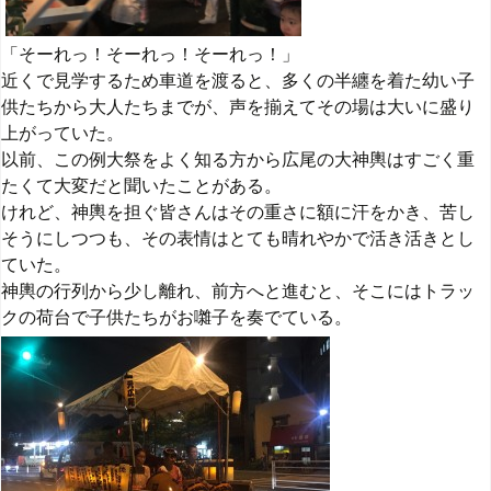
「そーれっ！そーれっ！そーれっ！」
近くで見学するため車道を渡ると、多くの半纏を着た幼い子
供たちから大人たちまでが、声を揃えてその場は大いに盛り
上がっていた。
以前、この例大祭をよく知る方から広尾の大神輿はすごく重
たくて大変だと聞いたことがある。
けれど、神輿を担ぐ皆さんはその重さに額に汗をかき、苦し
そうにしつつも、その表情はとても晴れやかで活き活きとし
ていた。
神輿の行列から少し離れ、前方へと進むと、そこにはトラッ
クの荷台で子供たちがお囃子を奏でている。