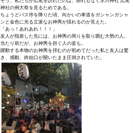
そう、私たちが広尾を訪れたのは、紛れもなく氷川神社 広尾
神社の例大祭を見るためである。
ちょうどバス停を降りた頃、向かいの車道をガシャンガシャ
ンと金色に光る立派なお神輿が揺れるのが見えた。
「あっ！あれあれ！！！」
友人が指差した先には、お神輿の周りを取り囲む大勢の人。
当たり前だが、お神輿を担ぐ人の姿も。
躍動する本物のお神輿を拝むのが初めてだった私と友人は驚
き、感動、終始口が開いたまま圧倒されていた。