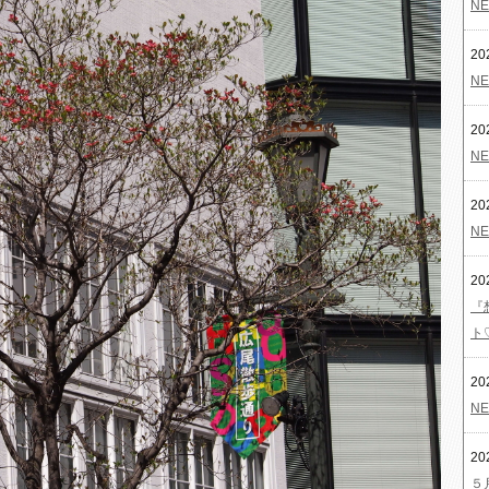
NE
20
NE
20
NE
20
NE
20
『
ト
20
NE
20
５