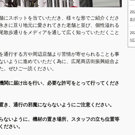
20
舗にスポットを当ていただき、様々な形でご紹介くださ
創
永きに亘り地元に愛されてきた老舗と並び、個性溢れる
尾散歩通りをメディアを通して広く知っていただくこと
20
NE
を通行する方や周辺店舗より苦情が寄せられることも事
ないように進めていただく為に、広尾商店街振興組合よ
た。ぜひご一読ください。
機関に届け出を行い、必要な許可をとって行ってくださ
置き、通行の邪魔にならないようにご注意ください。
らないように、機材の置き場所、スタッフの立ち位置等
ください。