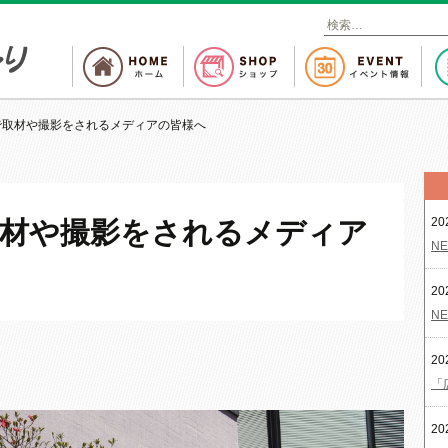
検
索
:
で取材や撮影をされるメディアの皆様へ
20
取材や撮影をされるメディア
NE
20
NE
20
「
20