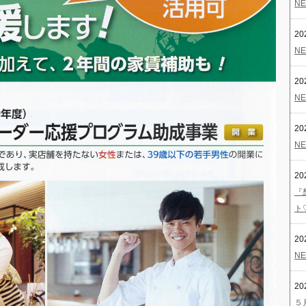
NE
20
NE
20
NE
20
NE
20
『
ト
20
NE
20
５