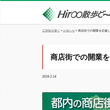
広尾散歩通り
>
お知らせ
>
商店街での開業を応援
商店街での開業
2019.2.14