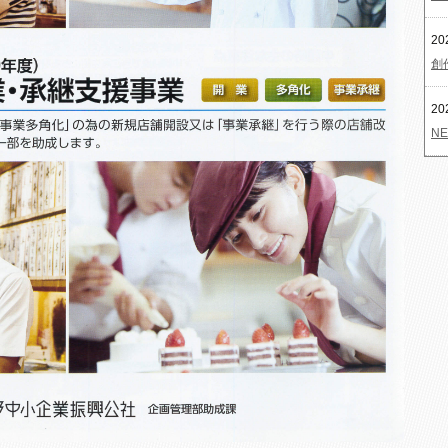
20
創
20
NE