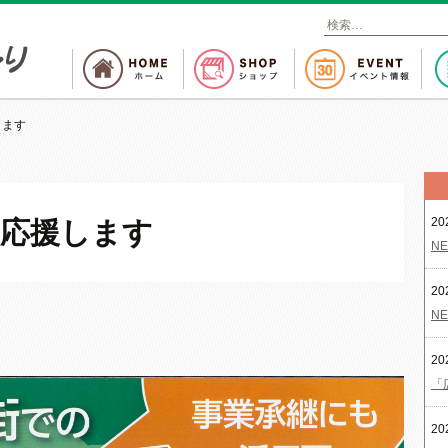
検
索
:
します
20
を応援します
NE
20
NE
20
「
20