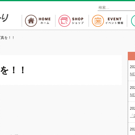
検
索
:
写真を！！
20
を！！
NE
20
NE
20
「
20