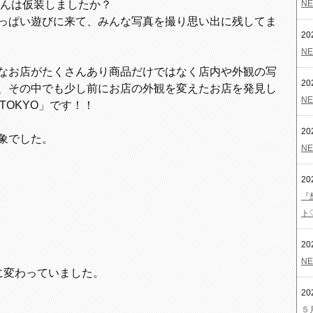
さんは仮装しましたか？
NE
っぱい遊びに来て、みんな写真を撮り思い出に残してま
20
NE
なお店がたくさんあり商品だけではなく店内や外観の写
20
、その中でも少し前にお店の外観を変えたお店を発見し
NE
TOKYO」です！！
20
象でした。
NE
20
『
ト
20
NE
に変わっていました。
20
５