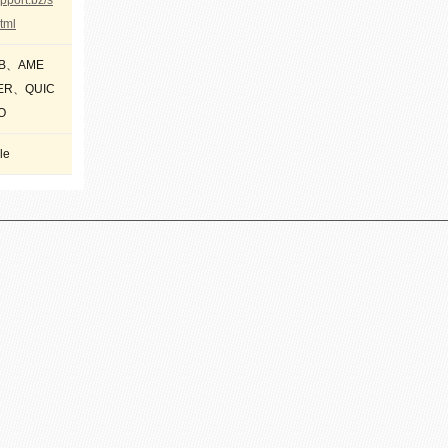
pport.bz/s
tml
CB、AME
ER、QUIC
O
le