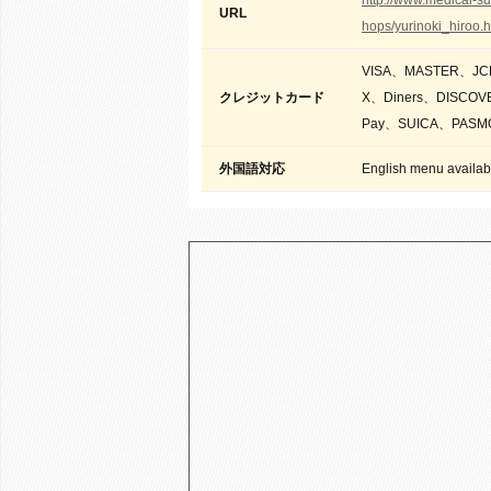
http://www.medical-su
URL
hops/yurinoki_hiroo.h
VISA、MASTER、J
クレジットカード
X、Diners、DISCOV
Pay、SUICA、PASM
外国語対応
English menu availab