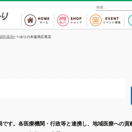
検
索
:
調剤薬局>
>
ゆりの木薬局広尾店
局です。各医療機関・行政等と連携し、地域医療への貢