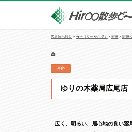
広尾散歩通り
>
カテゴリーから探す
>
医療
>
医療<
医療
ゆりの木薬局広尾店
広く、明るい、居心地の良い薬