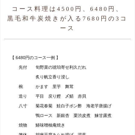
コース料理は4500円、6480円、
黒毛和牛炭焼きが入る7680円の3コ
ース
【 6480円のコース一例 】
先付 旬野菜の琥珀寄せ利久だれ
炙り帆立香り浸し
椀 かます 里芋 舞茸
造り 平目 戻り鰹 〆鯖 赤貝
八寸 菊花春菊 鮭白子ポン酢 海老芋唐揚げ
鴨ロース 新銀杏 栗渋皮煮 鰊甘露煮
焼物 鰆味噌柚庵焼き
箸休 胡麻豆腐あられ揚げ 湯葉