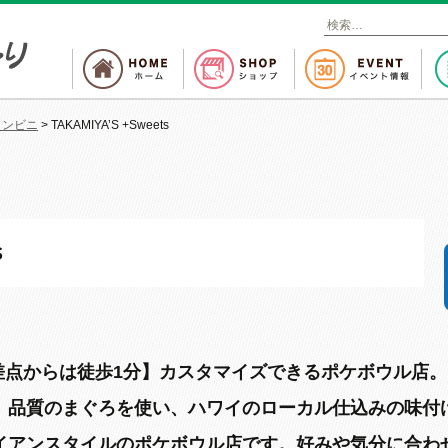
検
索
:
コンビニ
>
TAKAMIYA’S +Sweets
s
差点からは徒歩1分】カスタマイズできるポケボウル店。
」品質のまぐろを使い、ハワイのローカル仕込みの味付
イアンスタイルのポケボウル店です。好みや気分に合わ