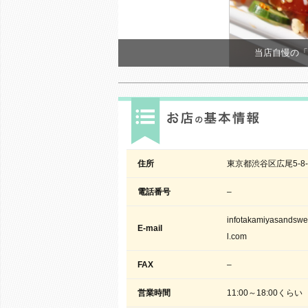
当店自慢の「
住所
東京都渋谷区広尾5-8-
電話番号
–
infotakamiyasandsw
E-mail
l.com
FAX
–
営業時間
11:00～18:00くらい