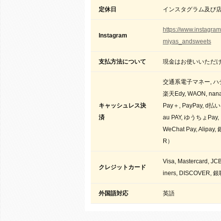
定休日
インスタグラム及び
https://www.instagra
Instagram
miyas_andsweets
支払方法について
現金はお使いいただ
交通系電子マネー, ハチペ
楽天Edy, WAON, nana
キャッシュレス決
Pay＋, PayPay, d払
済
au PAY, ゆうちょPay
WeChat Pay, Alipay
R）
Visa, Mastercard, JC
クレジットカード
iners, DISCOVER, 
外国語対応
英語