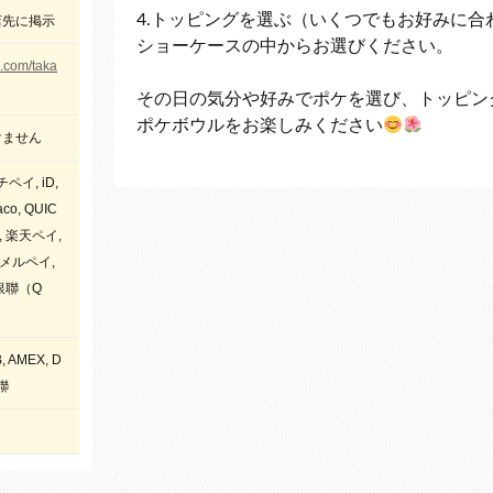
4.トッピングを選ぶ（いくつでもお好みに合
店先に掲示
ショーケースの中からお選びください。
m.com/taka
その日の気分や好みでポケを選び、トッピン
ポケボウルをお楽しみください
けません
イ, iD,
co, QUIC
い, 楽天ペイ,
, メルペイ,
, 銀聯（Q
B, AMEX, D
銀聯