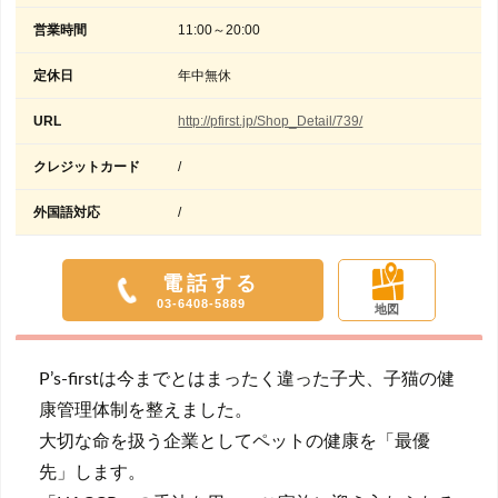
営業時間
11:00～20:00
定休日
年中無休
URL
http://pfirst.jp/Shop_Detail/739/
クレジットカード
/
外国語対応
/
電話する
03-6408-5889
地図
P’s-firstは今までとはまったく違った子犬、子猫の健
康管理体制を整えました。
大切な命を扱う企業としてペットの健康を「最優
先」します。