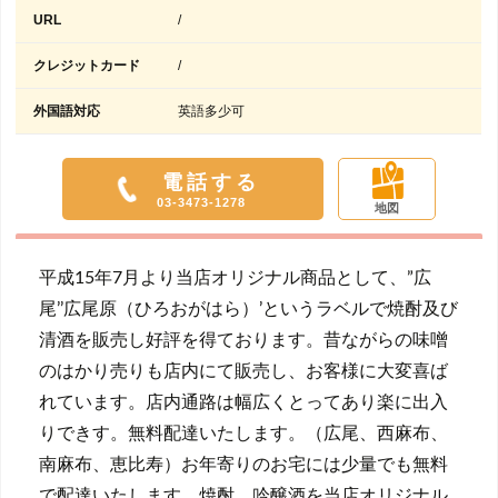
URL
/
クレジットカード
/
外国語対応
英語多少可
電話する
03-3473-1278
地図
平成15年7月より当店オリジナル商品として、”広
尾’’広尾原（ひろおがはら）’というラベルで焼酎及び
清酒を販売し好評を得ております。昔ながらの味噌
のはかり売りも店内にて販売し、お客様に大変喜ば
れています。店内通路は幅広くとってあり楽に出入
りできす。無料配達いたします。（広尾、西麻布、
南麻布、恵比寿）お年寄りのお宅には少量でも無料
で配達いたします。焼酎、吟醸酒を当店オリジナル