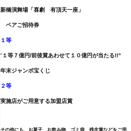
新橋演舞場「喜劇 有頂天一座」
ペアご招待券
１等
”
１等７億円/前後賞あわせて１０億円が当たる!!”
年末ジャンボ宝くじ
２等
実施店がご用意する加盟店賞
その他にも、お菓子、お飲み物、ゴミ袋、残念賞などをご用