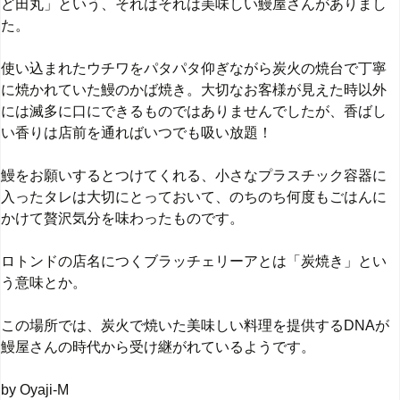
ど田丸」という、それはそれは美味しい鰻屋さんがありまし
た。
使い込まれたウチワをパタパタ仰ぎながら炭火の焼台で丁寧
に焼かれていた鰻のかば焼き。
大切なお客様が見えた時以外
には滅多に口にできるものではありませんでしたが、香ばし
い香りは店前を通ればいつでも吸い放題！
鰻をお願いするとつけてくれる、小さなプラスチック容器に
入ったタレは大切にとっておいて、のちのち何度もごはんに
かけて贅沢気分を味わったものです。
ロトンドの店名につくブラッチェリーアとは「炭焼き」とい
う意味とか。
この場所では、炭火で焼いた美味しい料理を提供するDNAが
鰻屋さんの時代から受け継がれているようです。
by Oyaji-M