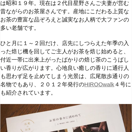
は昭和１９年。
現在は２代目星野さんご夫妻が営む
昔ながらのお茶屋さんです。産地にこだわる上質な
お茶の豊富な品ぞろえと誠実なお人柄で大ファンの
多い老舗です。
ひと月に１～２回だけ、店先にしつらえた年季の入
った焙じ機を回してご主人がお茶を焙じ始めると、
付近一帯に出来上がったばかりの焙じ茶のこうばし
い香りが広がります。心地良い癒しの香りに通行人
も思わず足を止めてしまう光景は、広尾散歩通りの
名物でもあり、２０１２年発行の
HIROOwalk
４号に
も紹介されています。