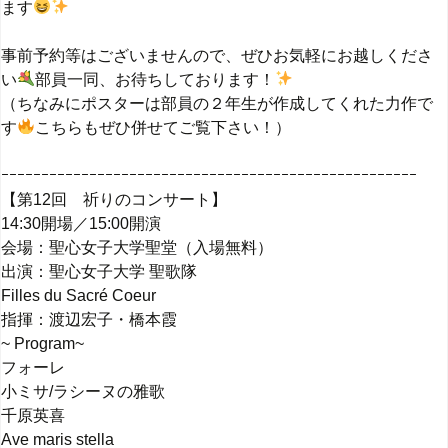
ます
事前予約等はございませんので、ぜひお気軽にお越しくださ
い
部員一同、お待ちしております！
（ちなみにポスターは部員の２年生が作成してくれた力作で
す
こちらもぜひ併せてご覧下さい！）
ｰｰｰｰｰｰｰｰｰｰｰｰｰｰｰｰｰｰｰｰｰｰｰｰｰｰｰｰｰｰｰｰｰｰｰｰｰｰｰｰｰｰｰｰｰｰｰｰｰｰｰｰ
【第12回 祈りのコンサート】
14:30開場／15:00開演
会場：聖心女子大学聖堂（入場無料）
出演：聖心女子大学 聖歌隊
Filles du Sacré Coeur
指揮：渡辺宏子・橋本霞
~ Program~
フォーレ
小ミサ/ラシーヌの雅歌
千原英喜
Ave maris stella