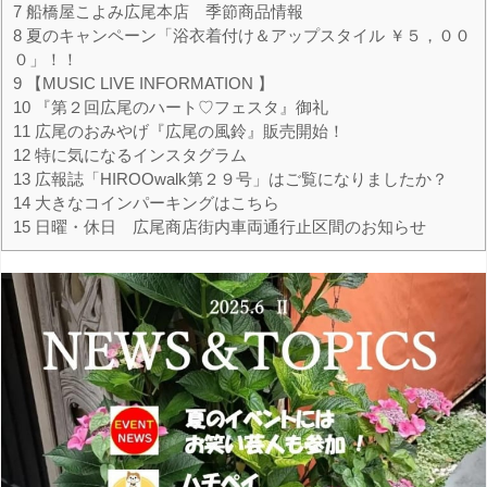
7
船橋屋こよみ広尾本店 季節商品情報
8
夏のキャンペーン「浴衣着付け＆アップスタイル ￥５，００
０」！！
9
【MUSIC LIVE INFORMATION 】
10
『第２回広尾のハート♡フェスタ』御礼
11
広尾のおみやげ『広尾の風鈴』販売開始！
12
特に気になるインスタグラム
13
広報誌「HIROOwalk第２９号」はご覧になりましたか？
14
大きなコインパーキングはこちら
15
日曜・休日 広尾商店街内車両通行止区間のお知らせ