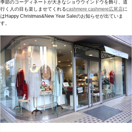
季節のコーディネートが大きなショウウインドウを飾り、道
行く人の目も楽しませてくれる
cashmere cashmere広尾店
に
はHappy Christmas&New Year Saleの
お知らせが出ていま
す。