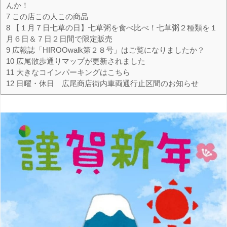
んか！
7
この店この人この商品
8
【１月７日七草の日】七草粥を食べ比べ！七草粥２種類を１
月６日＆７日２日間で限定販売
9
広報誌「HIROOwalk第２８号」はご覧になりましたか？
10
広尾散歩通りマップが更新されました
11
大きなコインパーキングはこちら
12
日曜・休日 広尾商店街内車両通行止区間のお知らせ