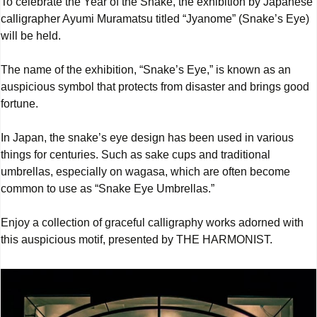
To celebrate the Year of the Snake, the exhibition by Japanese
calligrapher Ayumi Muramatsu titled “Jyanome” (Snake’s Eye)
will be held.
The name of the exhibition, “Snake’s Eye,” is known as an
auspicious symbol that protects from disaster and brings good
fortune.
In Japan, the snake’s eye design has been used in various
things for centuries. Such as sake cups and traditional
umbrellas, especially on wagasa, which are often become
common to use as “Snake Eye Umbrellas.”
Enjoy a collection of graceful calligraphy works adorned with
this auspicious motif, presented by THE HARMONIST.