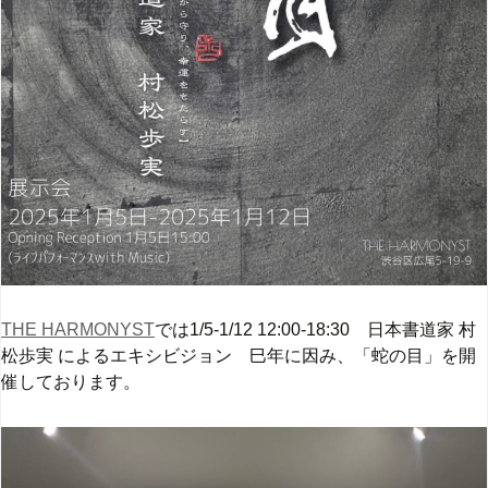
THE HARMONYST
では1/5-1/12 12:00-18:30 日本書道家 村
松歩実 によるエキシビジョン 巳年に因み、「蛇の目」を開
催しております。