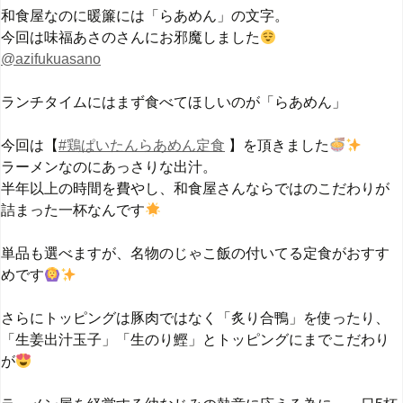
和食屋なのに暖簾には「らあめん」の文字。
今回は味福あさのさんにお邪魔しました
@azifukuasano
ランチタイムにはまず食べてほしいのが「らあめん」
今回は【
#鶏ぱいたんらあめん定食
】を頂きました
ラーメンなのにあっさりな出汁。
半年以上の時間を費やし、和食屋さんならではのこだわりが
詰まった一杯なんです
単品も選べますが、名物のじゃこ飯の付いてる定食がおすす
めです
さらにトッピングは豚肉ではなく「炙り合鴨」を使ったり、
「生姜出汁玉子」「生のり鰹」とトッピングにまでこだわり
が