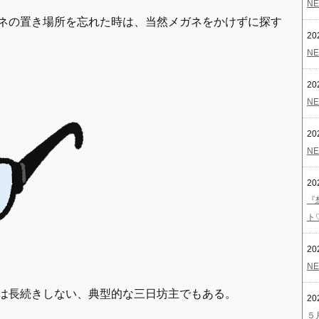
NE
ネの置き場所を忘れた時は、当然メガネをかけずに探す
20
NE
20
NE
20
NE
20
『
ト
20
NE
は長続きしない、典型的な三日坊主でもある。
20
５