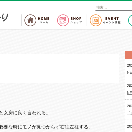
検
索
:
20
NE
20
NE
20
と女房に良く言われる。
「
必要な時にモノが見つからず右往左往する。
20