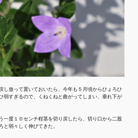
戻し放って置いておいたら、今年も５月頃からひょろひ
ひ弱すぎるので、くねくねと曲がってしまい、垂れ下が
う一度１０センチ程茎を切り戻したら、切り口から二股
ろと弱々しく伸びてきた。